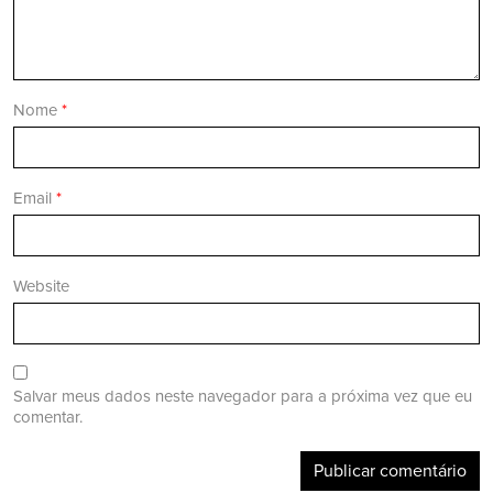
Nome
*
Email
*
Website
Salvar meus dados neste navegador para a próxima vez que eu
comentar.