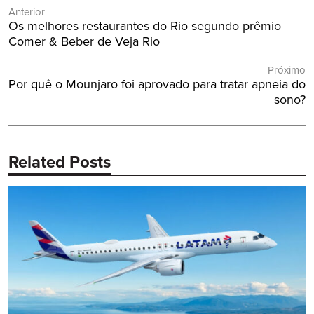
Anterior
de
Post
Os melhores restaurantes do Rio segundo prêmio
Post
Anterior:
Comer & Beber de Veja Rio
Próximo
Próximo
Por quê o Mounjaro foi aprovado para tratar apneia do
Post:
sono?
Related Posts