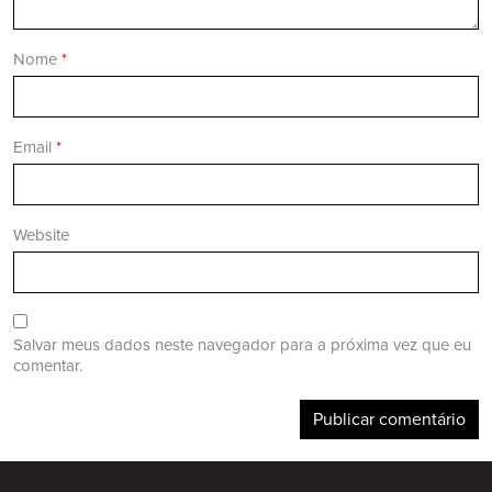
Nome
*
Email
*
Website
Salvar meus dados neste navegador para a próxima vez que eu
comentar.