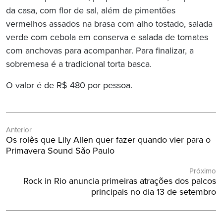
da casa, com flor de sal, além de pimentões
vermelhos assados na brasa com alho tostado, salada
verde com cebola em conserva e salada de tomates
com anchovas para acompanhar. Para finalizar, a
sobremesa é a tradicional torta basca.
O valor é de R$ 480 por pessoa.
Navegação
Anterior
de
Post
Os rolês que Lily Allen quer fazer quando vier para o
Post
Anterior:
Primavera Sound São Paulo
Próximo
Próximo
Rock in Rio anuncia primeiras atrações dos palcos
Post:
principais no dia 13 de setembro