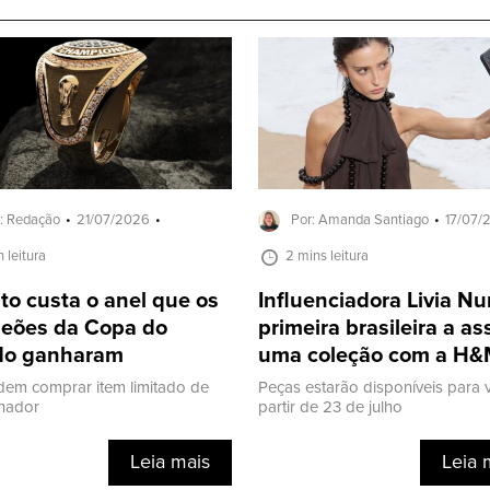
: Redação
21/07/2026
Por: Amanda Santiago
17/07/
n leitura
2 mins leitura
o custa o anel que os
Influenciadora Livia Nu
eões da Copa do
primeira brasileira a as
o ganharam
uma coleção com a H
dem comprar item limitado de
Peças estarão disponíveis para 
onador
partir de 23 de julho
Leia mais
Leia 