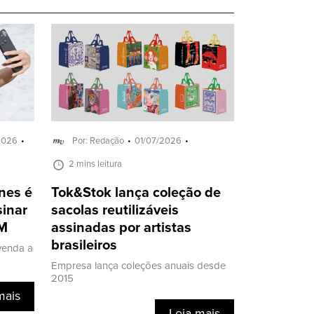
2026
Por: Redação
01/07/2026
2 mins leitura
nes é
Tok&Stok lança coleção de
sinar
sacolas reutilizáveis
&M
assinadas por artistas
brasileiros
venda a
Empresa lança coleções anuais desde
2015
mais