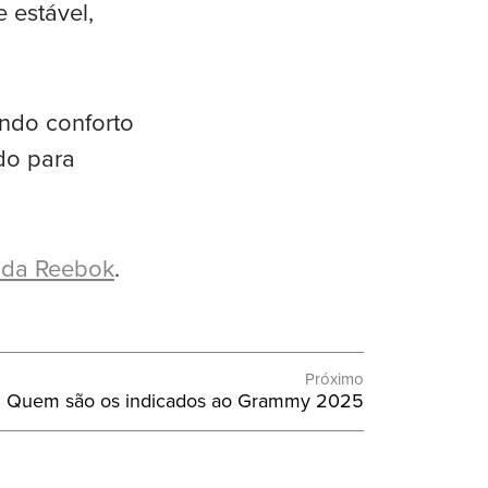
 estável,
indo conforto
do para
e da Reebok
.
Próximo
Próximo
Quem são os indicados ao Grammy 2025
Post: