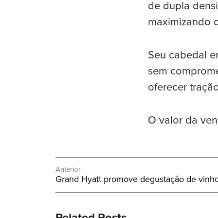
de dupla densi
maximizando o
Seu cabedal em
sem compromet
oferecer traçã
O valor da ven
Navegação
Anterior
Post
Grand Hyatt promove degustação de vinho
de
Anterior:
Post