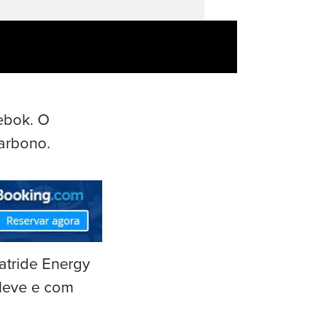
ebok. O
carbono.
atride Energy
 leve e com