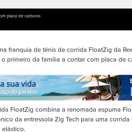
 com placa de carbono
a franquia de tênis de corrida FloatZig da Re
o o primeiro da família a contar com placa de 
rida FloatZig combina a renomada espuma Flo
ônico da entressola Zig Tech para uma corrida
elástico.