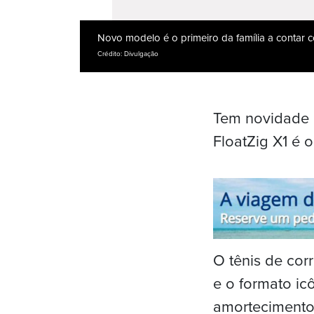
Novo modelo é o primeiro da família a contar
Crédito: Divulgação
Tem novidade n
FloatZig X1 é 
O tênis de cor
e o formato ic
amortecimento 