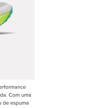
performance
rida. Com uma
as de espuma