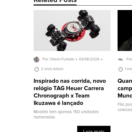
Related Posts
Por: Otavio Furtado
03/08/2026
Por
2 mins leitura
1 mi
Inspirado nas corrida, novo
Quant
relógio TAG Heuer Carrera
camp
Chronograph x Team
Mund
Ikuzawa é lançado
Fãs po
coleci
Modelo tem apenas 150 unidades
numeradas