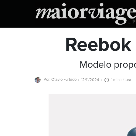
Reebok 
Modelo propo
Por: Otavio Furtado
12/11/2024
1 min leitura