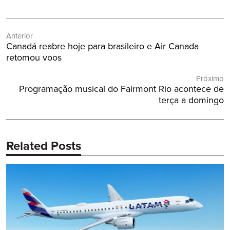
Navegação
Anterior
de
Post
Canadá reabre hoje para brasileiro e Air Canada
Post
Anterior:
retomou voos
Próximo
Próximo
Programação musical do Fairmont Rio acontece de
Post:
terça a domingo
Related Posts