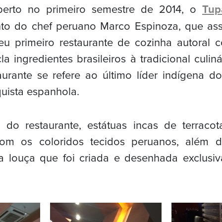
berto no primeiro semestre de 2014, o
Tup
o do chef peruano Marco Espinoza, que as
seu primeiro restaurante de cozinha autoral 
a ingredientes brasileiros à tradicional culin
urante se refere ao último líder indígena d
uista espanhola.
do restaurante, estátuas incas de terraco
om os coloridos tecidos peruanos, além d
 louça que foi criada e desenhada exclusi