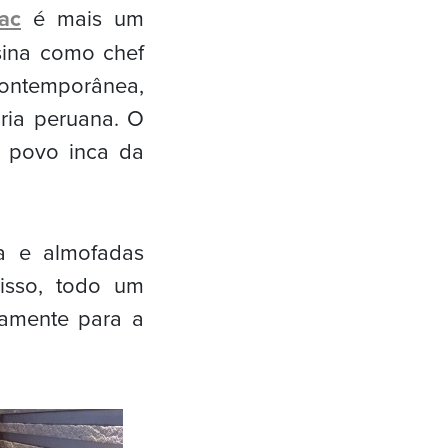
ac
é mais um
sina como chef
contemporânea,
ária peruana. O
o povo inca da
ta e almofadas
isso, todo um
vamente para a