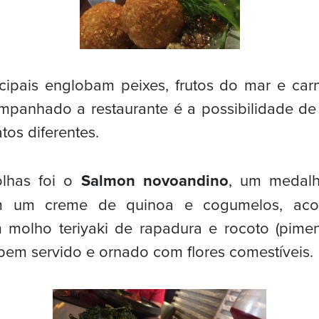
ncipais englobam peixes, frutos do mar e car
panhado a restaurante é a possibilidade de 
tos diferentes.
lhas foi o
Salmon novoandino
, um medal
m um creme de quinoa e cogumelos, ac
molho teriyaki de rapadura e rocoto (pimen
 bem servido e ornado com flores comestíveis.