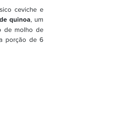
sico ceviche e
de quinoa
, um
o de molho de
a porção de 6