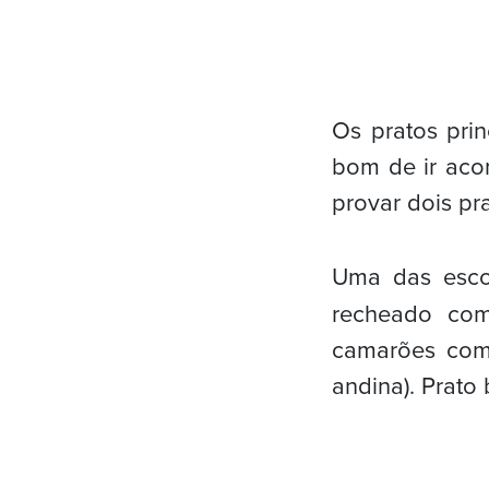
Os pratos pri
bom de ir acom
provar dois pra
Uma das esco
recheado co
camarões com 
andina). Prato