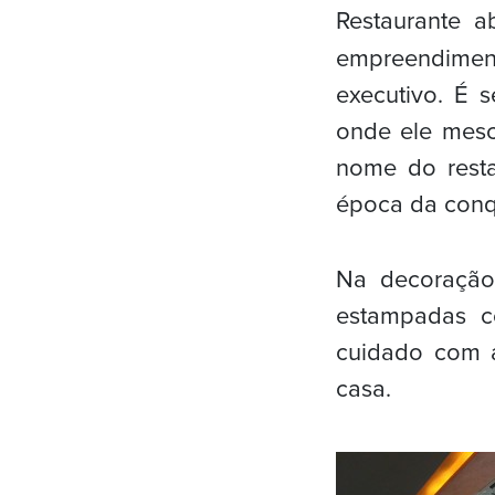
Restaurante a
empreendiment
executivo. É 
onde ele mescl
nome do resta
época da conq
Na decoração 
estampadas c
cuidado com a
casa.