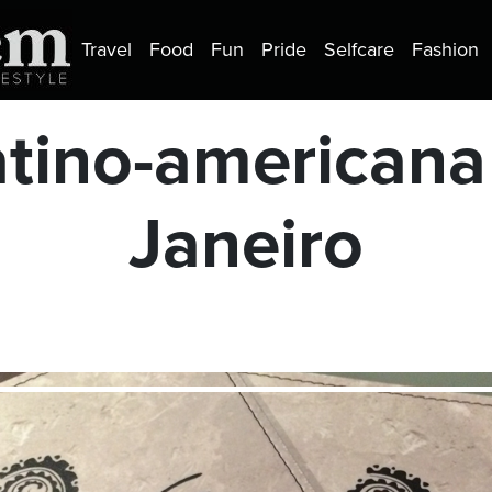
Travel
Food
Fun
Pride
Selfcare
Fashion
tino-americana
Janeiro