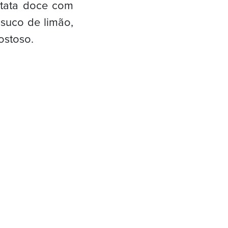
atata doce com
 suco de limão,
ostoso.