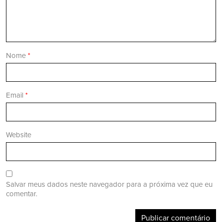
Nome
*
Email
*
Website
Salvar meus dados neste navegador para a próxima vez que eu
comentar.