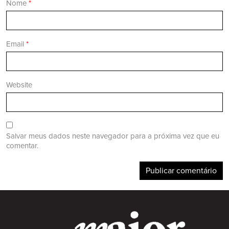
Nome
*
Email
*
Website
Salvar meus dados neste navegador para a próxima vez que eu
comentar.