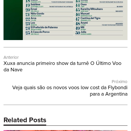
Navegação
Anterior
de
Post
Xuxa anuncia primeiro show da turnê O Último Voo
Post
Anterior:
da Nave
Próximo
Próximo
Veja quais são os novos voos low cost da Flybondi
Post:
para a Argentina
Related Posts