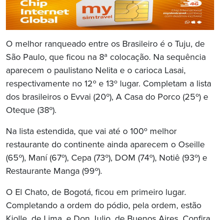
O melhor ranqueado entre os Brasileiro é o Tuju, de
São Paulo, que ficou na 8ª
colocação. Na sequência
aparecem o paulistano Nelita e o carioca Lasai,
respectivamente no 12º e 13º lugar. Completam a lista
dos brasileiros o Evvai (20º), A Casa do Porco (25º) e
Oteque (38º).
Na lista estendida, que vai até o 100º melhor
restaurante do continente ainda aparecem o Oseille
(65º), Maní (67º), Cepa (73º), DOM (74º), Notiê (93º) e
Restaurante Manga (99º).
O El Chato, de Bogotá, ficou em primeiro lugar.
Completando a ordem do pódio, pela ordem, estão
Kjolle, de Lima, e Don Julio, de Buenos Aires. Confira