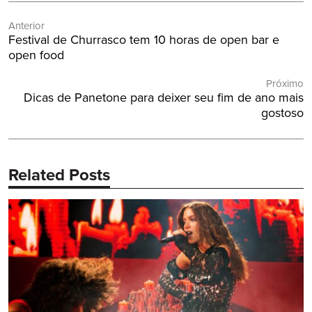
Navegação
Anterior
de
Post
Festival de Churrasco tem 10 horas de open bar e
Post
Anterior:
open food
Próximo
Próximo
Dicas de Panetone para deixer seu fim de ano mais
Post:
gostoso
Related Posts