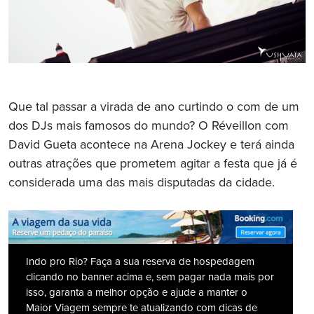
Que tal passar a virada de ano curtindo o com de um
dos DJs mais famosos do mundo? O Réveillon com
David Gueta acontece na Arena Jockey e terá ainda
outras atrações que prometem agitar a festa que já é
considerada uma das mais disputadas da cidade.
Indo pro Rio? Faça a sua reserva de hospedagem
clicando no banner acima e, sem pagar nada mais por
isso, garanta a melhor opção e ajude a manter o
Maior Viagem sempre te atualizando com dicas de