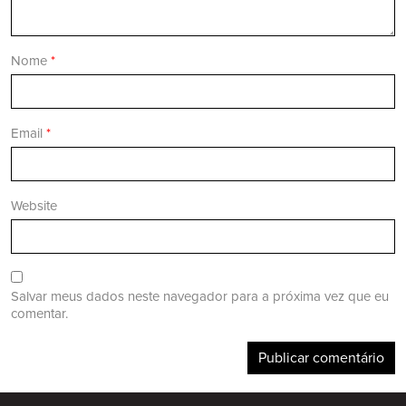
Nome
*
Email
*
Website
Salvar meus dados neste navegador para a próxima vez que eu
comentar.