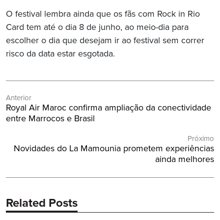
O festival lembra ainda que os fãs com Rock in Rio
Card tem até o dia 8 de junho, ao meio-dia para
escolher o dia que desejam ir ao festival sem correr
risco da data estar esgotada.
Navegação
Anterior
de
Post
Royal Air Maroc confirma ampliação da conectividade
Post
Anterior:
entre Marrocos e Brasil
Próximo
Próximo
Novidades do La Mamounia prometem experiências
Post:
ainda melhores
Related Posts