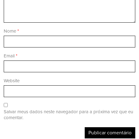
Nome
*
Email
*
Website
Salvar meus dados neste navegador para a próxima vez que eu
comentar.