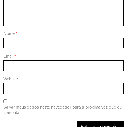
Nome
*
Email
*
Website
Salvar meus dados neste navegador para a próxima vez que eu
comentar.