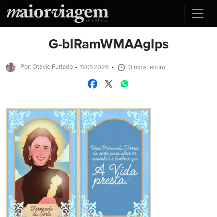
G-bIRamWMAAgIps
Por: Otavio Furtado
11/01/2026
0 mins leitura