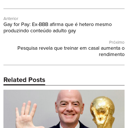
Navegação
Anterior
de
Post
Gay for Pay: Ex-BBB afirma que é hetero mesmo
Post
Anterior:
produzindo conteúdo adulto gay
Próximo
Próximo
Pesquisa revela que treinar em casal aumenta o
Post:
rendimento
Related Posts