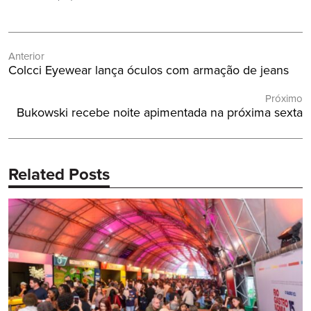
Navegação
Anterior
de
Post
Colcci Eyewear lança óculos com armação de jeans
Post
Anterior:
Próximo
Próximo
Bukowski recebe noite apimentada na próxima sexta
Post:
Related Posts