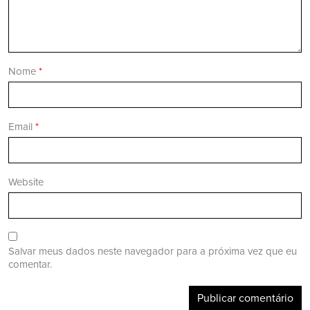
Nome
*
Email
*
Website
Salvar meus dados neste navegador para a próxima vez que eu
comentar.