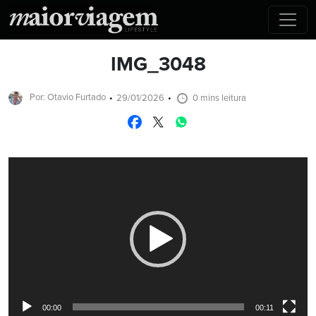
IMG_3048
Por: Otavio Furtado
29/01/2026
0 mins leitura
Tocador
de
vídeo
00:00
00:11