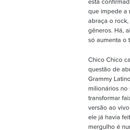
está confirmad
que impede a n
abraça o rock,
gêneros. Há, a
só aumenta o t
Chico Chico ca
questão de abr
Grammy Latino
milionários no
transformar fa
versão ao vivo
ele já havia fe
mergulho é num