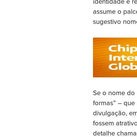
identidade e r
assume o palco
sugestivo nome 
Se o nome do a
formas” – que 
divulgação, em
fossem atrativ
detalhe chama