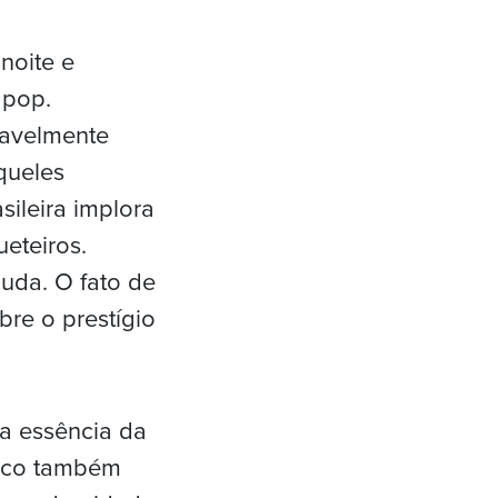
noite e
 pop.
ravelmente
queles
ileira implora
eteiros.
uda. O fato de
bre o prestígio
ra essência da
trico também