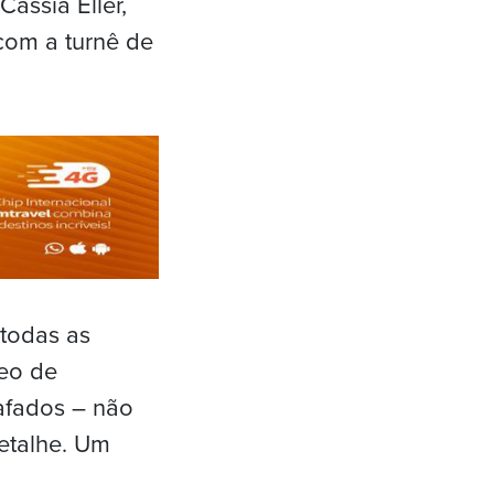
ássia Eller,
com a turnê de
 todas as
deo de
rafados – não
etalhe. Um