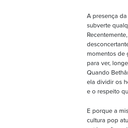
A presença da
subverte qual
Recentemente, 
desconcertant
momentos de g
para ver, long
Quando Bethân
ela dividir os
e o respeito q
E porque a mis
cultura pop at