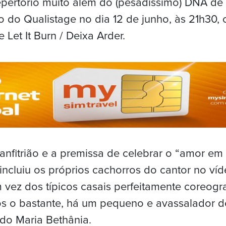
epertório muito além do (pesadíssimo) DNA de C
 do Qualistage no dia 12 de junho, às 21h30, 
Let It Burn / Deixa Arder.
nfitrião e a premissa de celebrar o “amor em
incluiu os próprios cachorros do cantor no ví
 vez dos típicos casais perfeitamente coreog
os o bastante, há um pequeno e avassalador d
do Maria Bethânia.