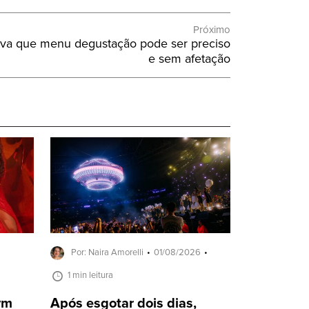
Próximo
va que menu degustação pode ser preciso
e sem afetação
Por: Naira Amorelli
01/08/2026
1 min leitura
ivm
Após esgotar dois dias,