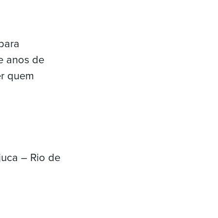
 para
e anos de
ver quem
juca – Rio de