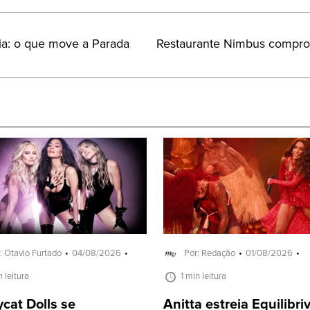
Próximo
nia: o que move a Parada
Restaurante Nimbus compro
Post:
: Otavio Furtado
04/08/2026
Por: Redação
01/08/2026
n leitura
1 min leitura
cat Dolls se
Anitta estreia Equilibr