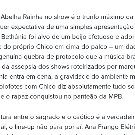
 Abelha Rainha no show é o trunfo máximo da 
quer expectativa de uma simples apresentação
Bethânia foi alvo de um beijo afetuoso e ado
e do próprio Chico em cima do palco – um da
enuína quebra de protocolo que a música bras
e da assepsia dos shows roteirizados por marqu
ia entra em cena, a gravidade do ambiente m
 holofotes com Chico diz absolutamente tudo so
ue o rapaz conquistou no panteão da MPB.
tura entre o sagrado e o caótico é a verdadei
ual, o line-up não para por aí. Ana Frango Elé