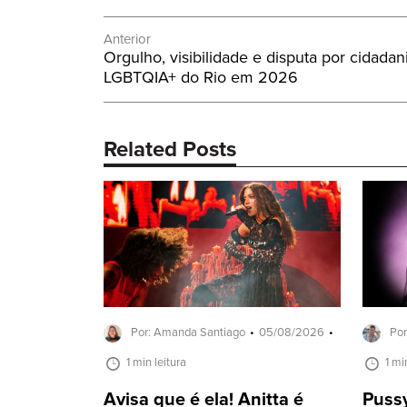
Navegação
Anterior
Post
Orgulho, visibilidade e disputa por cidada
de
Anterior:
LGBTQIA+ do Rio em 2026
Post
Related Posts
Por: Amanda Santiago
05/08/2026
Por
1 min leitura
1 mi
Avisa que é ela! Anitta é
Pussy