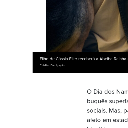
Filho de Cássia Eller receberá a Abelha Rainh
Crédito: Divulgação
O Dia dos Namo
buquês superfa
sociais. Mas, 
afeto em estad