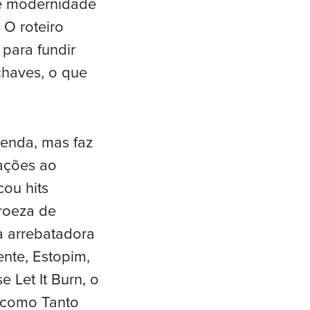
 e modernidade
 O roteiro
 para fundir
chaves, o que
lenda, mas faz
cações ao
ou hits
proeza de
a arrebatadora
nte, Estopim,
e Let It Burn, o
s como Tanto