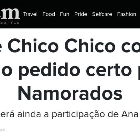
Travel
Food
Fun
Pride
Selfcare
Fashion
 Chico Chico c
 o pedido certo 
Namorados
terá ainda a participação de Ana
ura