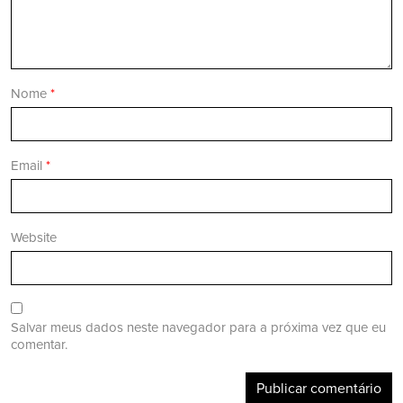
Nome
*
Email
*
Website
Salvar meus dados neste navegador para a próxima vez que eu
comentar.