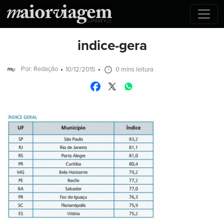
indice-gera
Por: Redação
10/12/2015
0 mins leitura