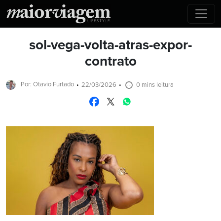
sol-vega-volta-atras-expor-
contrato
Por: Otavio Furtado
22/03/2026
0 mins leitura