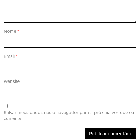
Nome
*
Email
*
Website
Salvar meus dados neste navegador para a próxima vez que eu
comentar.