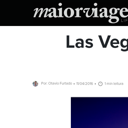
Las Veg
Por: Otavio Furtado
11/04/2016
1 min leitura