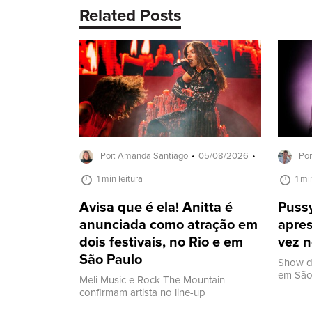
Related Posts
Por: Amanda Santiago
05/08/2026
Por
1 min leitura
1 mi
Avisa que é ela! Anitta é
Pussy
anunciada como atração em
apres
dois festivais, no Rio e em
vez n
São Paulo
Show d
em São 
Meli Music e Rock The Mountain
confirmam artista no line-up