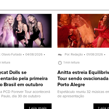
: Otavio Furtado
04/08/2026
Por: Redação
01/08/2026
n leitura
1 min leitura
cat Dolls se
Anitta estreia Equilibr
entarão pela primeira
Tour sendo ovacionad
o Brasil em outubro
Porto Alegre
a PCD Forever Tour acontecerá
Espetáculo reuniu 32 músicas e
Paulo, dia 30 de outubro
de apresentação
Leia mais
Leia 