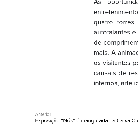
As oportuni
entreteniment
quatro torres
autofalantes e
de comprimento
mais. A animaç
os visitantes 
causais de res
internos, arte 
Navegação
Anterior
Post
Exposição “Nós” é inaugurada na Caixa Cul
de
Anterior:
Post