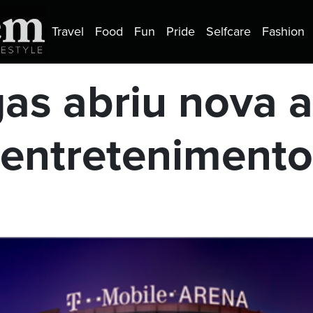
Travel
Food
Fun
Pride
Selfcare
Fashion
as abriu nova 
entretenimento