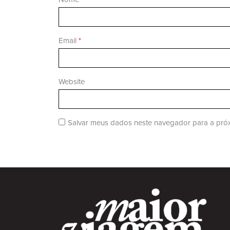
Email
*
Website
Salvar meus dados neste navegador para a próx