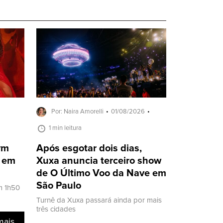
Por: Naira Amorelli
01/08/2026
1 min leitura
ivm
Após esgotar dois dias,
a em
Xuxa anuncia terceiro show
de O Último Voo da Nave em
São Paulo
m 1h50
Turnê da Xuxa passará ainda por mais
três cidades
mais