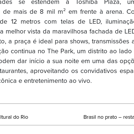
dades se estendem à Toshiba Plaza, 
o de mais de 8 mil m² em frente à arena. Co
 de 12 metros com telas de LED, iluminaç
 a melhor vista da maravilhosa fachada de L
, a praça é ideal para shows, transmissões 
ão continua no The Park, um distrito ao lad
podem dar início a sua noite em uma das opçõ
taurantes, aproveitando os convidativos esp
icônica e entretenimento ao vivo.
Próximo
tural do Rio
Brasil no prato – rest
Post: