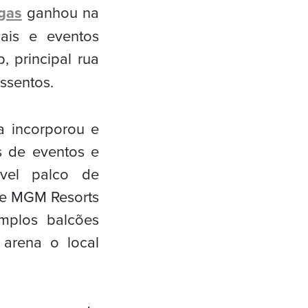
gas
ganhou na
ais e eventos
, principal rua
ssentos.
a incorporou e
s de eventos e
vel palco de
tre MGM Resorts
mplos balcões
 arena o local