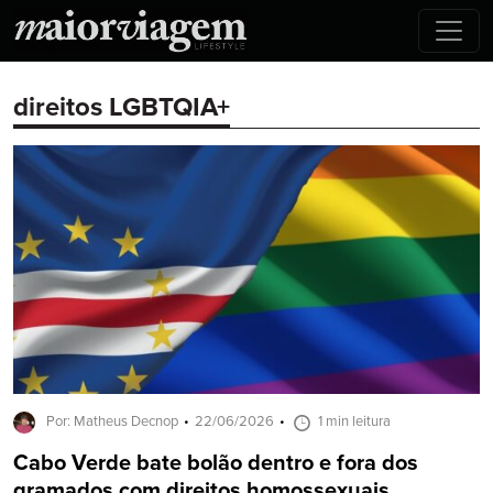
direitos LGBTQIA+
Por: Matheus Decnop
22/06/2026
1 min leitura
Cabo Verde bate bolão dentro e fora dos
gramados com direitos homossexuais