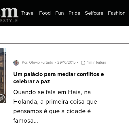
Travel
Food
Fun
Pride
Selfcare
Fashion
Por: Otavio Furtado
29/10/2015
1 min leitura
Um palácio para mediar conflitos e
celebrar a paz
Quando se fala em Haia, na
Holanda, a primeira coisa que
pensamos é que a cidade é
famosa...