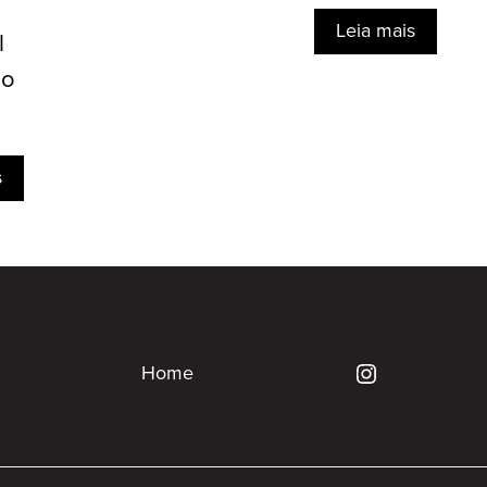
Leia mais
l
do
s
Home