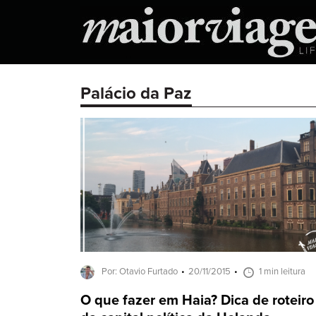
Palácio da Paz
Por: Otavio Furtado
20/11/2015
1 min leitura
O que fazer em Haia? Dica de roteiro