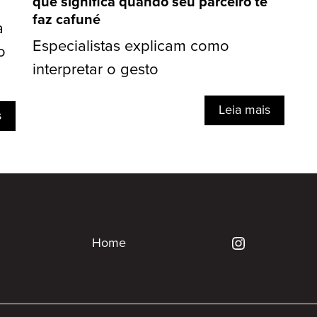
que significa quando seu parceiro te
faz cafuné
a
Especialistas explicam como
o
interpretar o gesto
Leia mais
s
Home