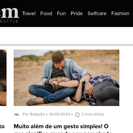
Travel
Food
Fun
Pride
Selfcare
Fashion
Por: Redação
30/09/2024
2 mins leitura
to
Muito além de um gesto simples! O