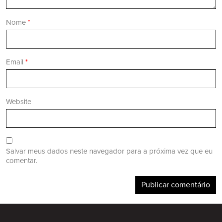
Nome
*
Email
*
Website
Salvar meus dados neste navegador para a próxima vez que eu
comentar.