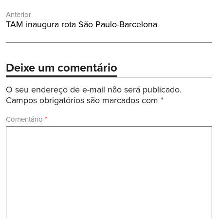
Navegação
Anterior
de
Post
TAM inaugura rota São Paulo-Barcelona
Post
Anterior:
Deixe um comentário
O seu endereço de e-mail não será publicado.
Campos obrigatórios são marcados com
*
Comentário
*