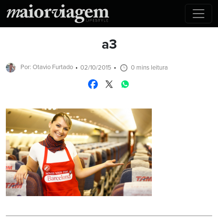
a3
Por: Otavio Furtado
02/10/2015
0 mins leitura