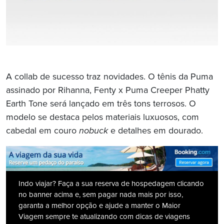
A collab de sucesso traz novidades. O tênis da Puma
assinado por Rihanna, Fenty x Puma Creeper Phatty
Earth Tone será lançado em três tons terrosos. O
modelo se destaca pelos materiais luxuosos, com
cabedal em couro
nobuck
e detalhes em dourado.
Indo viajar? Faça a sua reserva de hospedagem clicando
no banner acima e, sem pagar nada mais por isso,
garanta a melhor opção e ajude a manter o Maior
Viagem sempre te atualizando com dicas de viagens