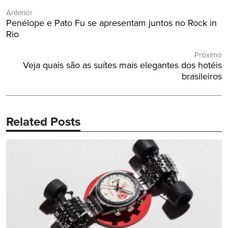
Navegação
Anterior
de
Post
Penélope e Pato Fu se apresentam juntos no Rock in
Post
Anterior:
Rio
Próximo
Próximo
Veja quais são as suítes mais elegantes dos hotéis
Post:
brasileiros
Related Posts