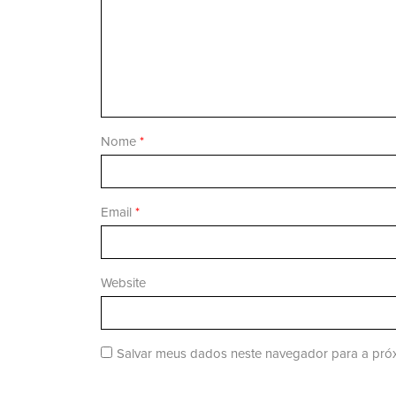
Nome
*
Email
*
Website
Salvar meus dados neste navegador para a próx