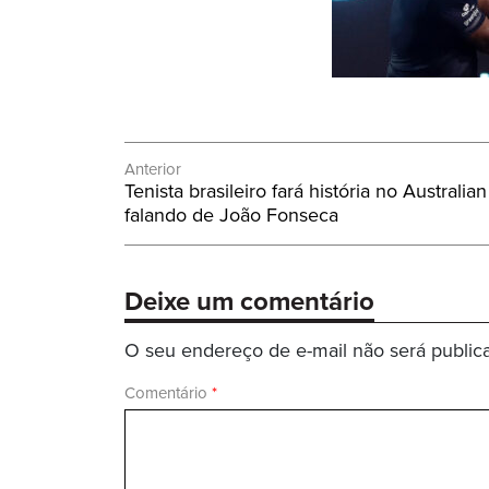
Navegação
Anterior
Post
Tenista brasileiro fará história no Austral
de
Anterior:
falando de João Fonseca
Post
Deixe um comentário
O seu endereço de e-mail não será public
Comentário
*