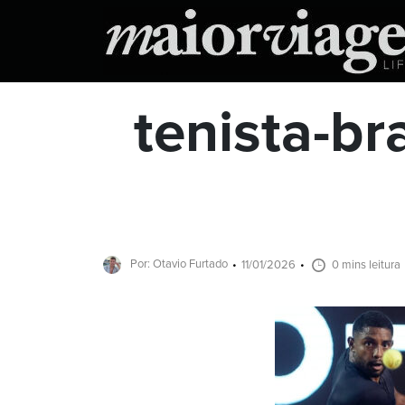
tenista-bra
Por: Otavio Furtado
11/01/2026
0 mins leitura