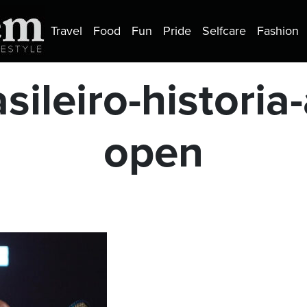
Travel
Food
Fun
Pride
Selfcare
Fashion
sileiro-historia
open