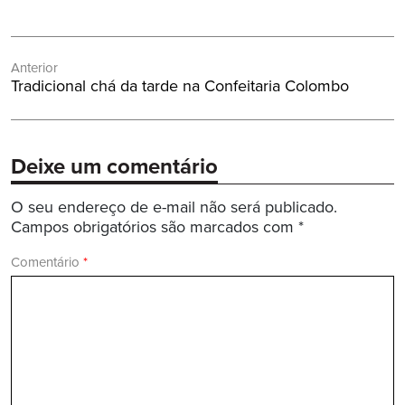
Navegação
Anterior
de
Post
Tradicional chá da tarde na Confeitaria Colombo
Post
Anterior:
Deixe um comentário
O seu endereço de e-mail não será publicado.
Campos obrigatórios são marcados com
*
Comentário
*