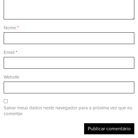
Nome
*
Email
*
Website
Salvar meus dados neste navegador para a próxima vez que eu
comentar.