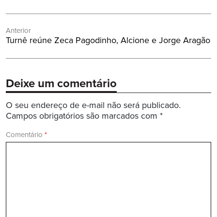
Navegação
Anterior
de
Post
Turnê reúne Zeca Pagodinho, Alcione e Jorge Aragão
Post
Anterior:
Deixe um comentário
O seu endereço de e-mail não será publicado.
Campos obrigatórios são marcados com
*
Comentário
*