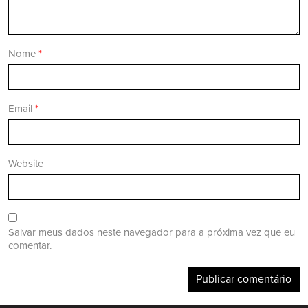
Nome
*
Email
*
Website
Salvar meus dados neste navegador para a próxima vez que eu
comentar.