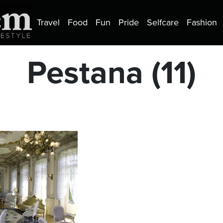
Travel
Food
Fun
Pride
Selfcare
Fashion
Pestana (11)