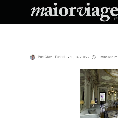
Por: Otavio Furtado
16/04/2015
0 mins leitura