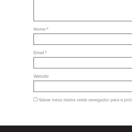
Nome
*
Email
*
Website
Salvar meus dados neste navegador para a próx