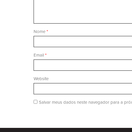
Nome
*
Email
*
Website
Salvar meus dados neste navegador para a próx