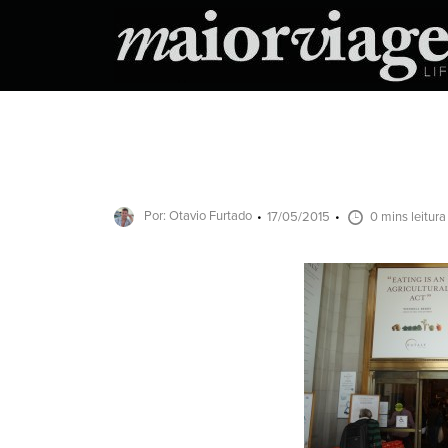
Por: Otavio Furtado
17/05/2015
0 mins leitura