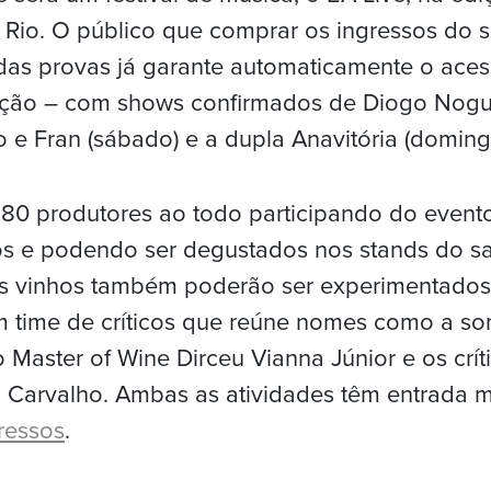
 Rio. O público que comprar os ingressos do 
as provas já garante automaticamente o acess
tação – com shows confirmados de Diogo Noguei
 e Fran (sábado) e a dupla Anavitória (doming
 80 produtores ao todo participando do event
os e podendo ser degustados nos stands do s
s vinhos também poderão ser experimentados
m time de críticos que reúne nomes como a s
o Master of Wine Dirceu Vianna Júnior e os crít
 Carvalho. Ambas as atividades têm entrada 
ressos
.