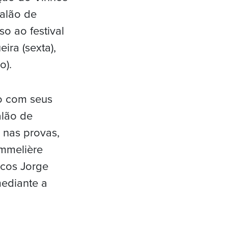
salão de
o ao festival
ra (sexta),
o).
o com seus
alão de
 nas provas,
ommelière
icos Jorge
mediante a