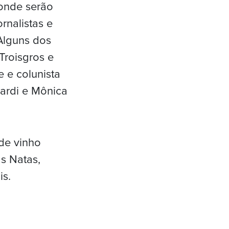
 onde serão
rnalistas e
Alguns dos
Troisgros e
 e colunista
cardi e Mônica
 de vinho
s Natas,
is.