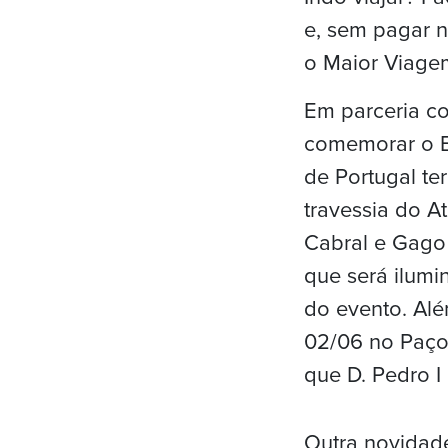
e, sem pagar n
o Maior Viage
Em parceria c
comemorar o Bi
de Portugal te
travessia do A
Cabral e Gago 
que será ilumi
do evento. Alé
02/06 no Paço
que D. Pedro I 
Outra novidade