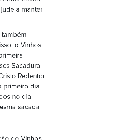
ajude a manter
rá também
isso, o Vinhos
primeira
ueses Sacadura
Cristo Redentor
 primeiro dia
dos no dia
 mesma sacada
ição do Vinhos