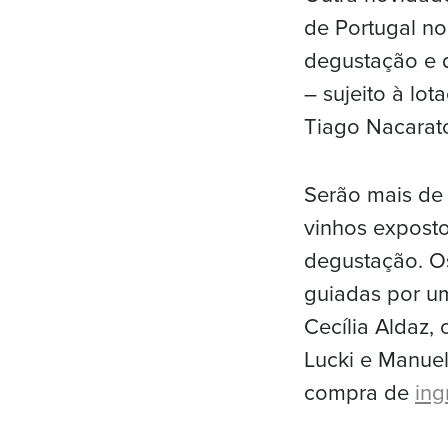
de Portugal no
degustação e d
– sujeito à lo
Tiago Nacarato
Serão mais de
vinhos expost
degustação. O
guiadas por u
Cecília Aldaz, 
Lucki e Manuel
compra de
ing