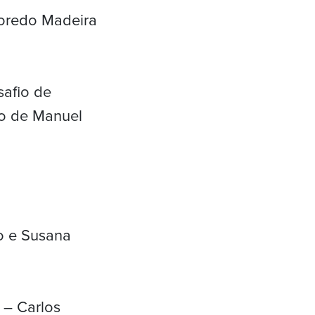
boredo Madeira
safio de
ão de Manuel
o e Susana
 – Carlos