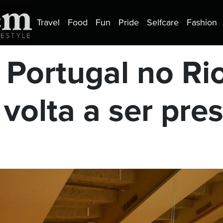
Travel
Food
Fun
Pride
Selfcare
Fashion
 Portugal no Ri
volta a ser pre