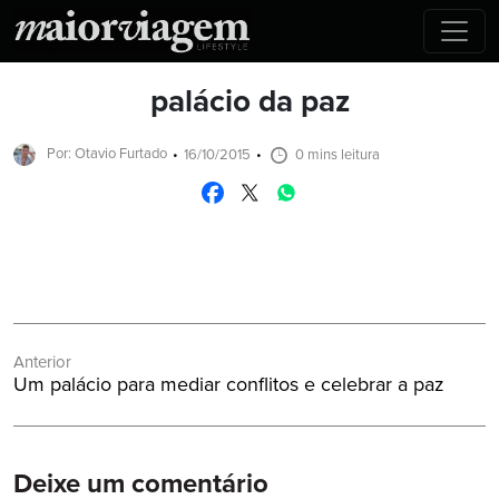
palácio da paz
Por: Otavio Furtado
16/10/2015
0 mins leitura
Navegação
Anterior
de
Post
Um palácio para mediar conflitos e celebrar a paz
Post
Anterior:
Deixe um comentário