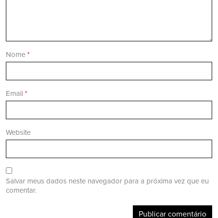
Nome
*
Email
*
Website
Salvar meus dados neste navegador para a próxima vez que eu
comentar.