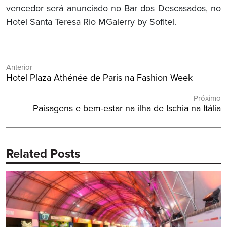
vencedor será anunciado no Bar dos Descasados, no
Hotel Santa Teresa Rio MGalerry by Sofitel.
Navegação
Anterior
de
Post
Hotel Plaza Athénée de Paris na Fashion Week
Post
Anterior:
Próximo
Próximo
Paisagens e bem-estar na ilha de Ischia na Itália
Post:
Related Posts