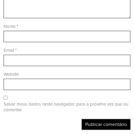
Nome
*
Email
*
Website
Salvar meus dados neste navegador para a próxima vez que eu
comentar.