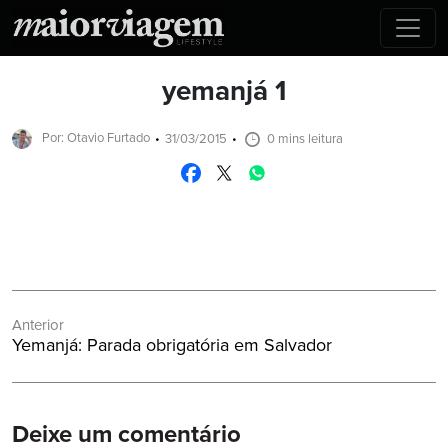
yemanjá 1
Por: Otavio Furtado
31/03/2015
0 mins leitura
Navegação
Anterior
de
Post
Yemanjá: Parada obrigatória em Salvador
Post
Anterior:
Deixe um comentário