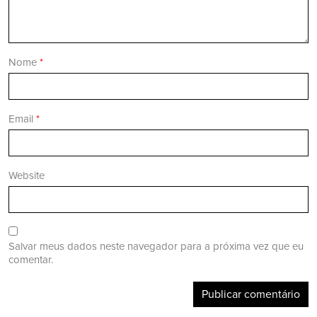
Nome
*
Email
*
Website
Salvar meus dados neste navegador para a próxima vez que eu
comentar.