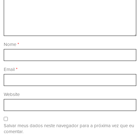
Nome
*
Email
*
Website
Salvar meus dados neste navegador para a próxima vez que eu
comentar.