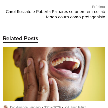
Próximo
Próximo
Carol Rossato e Roberta Palhares se unem em collab
Post:
tendo couro como protagonista
Related Posts
Por: Amanda Santiago
30/07/2026
1 min leitura