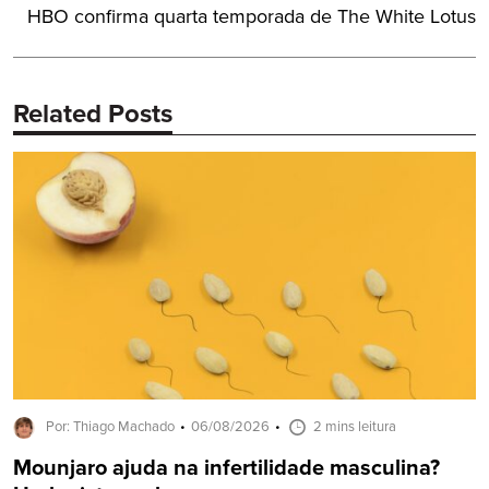
Próximo
HBO confirma quarta temporada de The White Lotus
Post:
Related Posts
Por: Thiago Machado
06/08/2026
2 mins leitura
Mounjaro ajuda na infertilidade masculina?