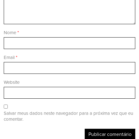
Nome
*
Email
*
Website
Salvar meus dados neste navegador para a próxima vez que eu
comentar.