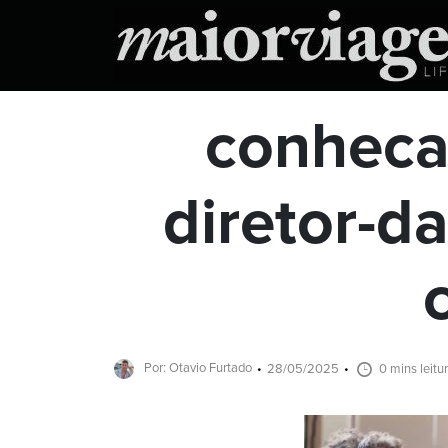
conheca
diretor-d
Por: Otavio Furtado
28/05/2025
0 mins leitu