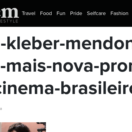
Travel
Food
Fun
Pride
Selfcare
Fashion
-kleber-mendonc
a-mais-nova-pr
cinema-brasileir
ra