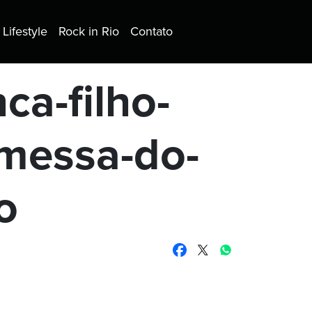
Lifestyle
Rock in Rio
Contato
a-filho-
omessa-do-
o