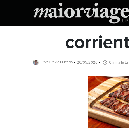
corrien
Por: Otavio Furtado
20/05/2026
0 mins leitu