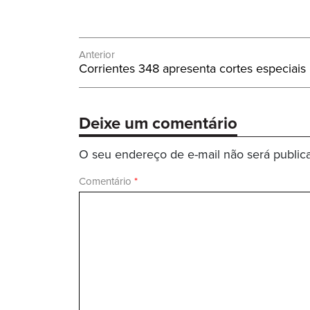
Navegação
Anterior
Post
Corrientes 348 apresenta cortes especiais
de
Anterior:
Post
Deixe um comentário
O seu endereço de e-mail não será public
Comentário
*