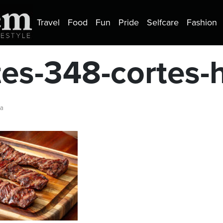
Travel
Food
Fun
Pride
Selfcare
Fashion
tes-348-cortes-
ra