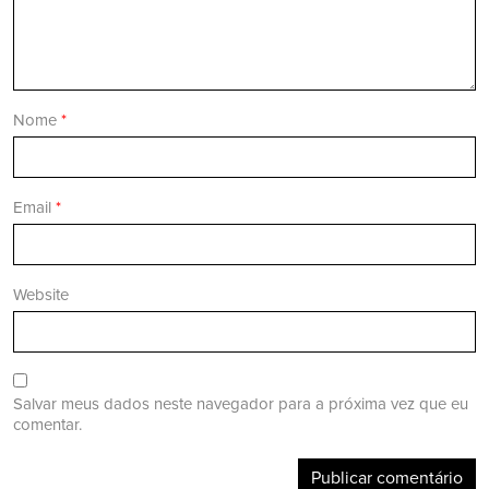
Nome
*
Email
*
Website
Salvar meus dados neste navegador para a próxima vez que eu
comentar.