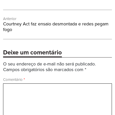
Navegação
Anterior
de
Post
Courtney Act faz ensaio desmontada e redes pegam
Post
Anterior:
fogo
Deixe um comentário
O seu endereço de e-mail não será publicado.
Campos obrigatórios são marcados com
*
Comentário
*