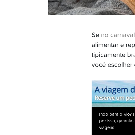
Se
no carnaval
alimentar e rep
tipicamente br
você escolher 
Indo para o Rio? 
por isso, garanta
viagens