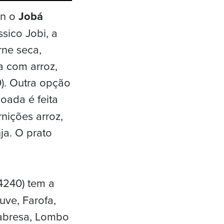
on o
Jobá
ssico Jobi, a
rne seca,
da com arroz,
0). Outra opção
joada é feita
nições arroz,
ja. O prato
 4240) tem a
uve, Farofa,
labresa, Lombo