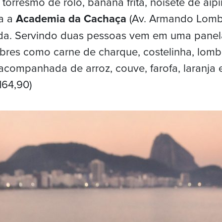
torresmo de rolo, banana frita, noisete de aipi
ra a
Academia da Cachaça
(Av. Armando Lomba
ada. Servindo duas pessoas vem em uma panel
res como carne de charque, costelinha, lomb
e acompanhada de arroz, couve, farofa, laranja
164,90)