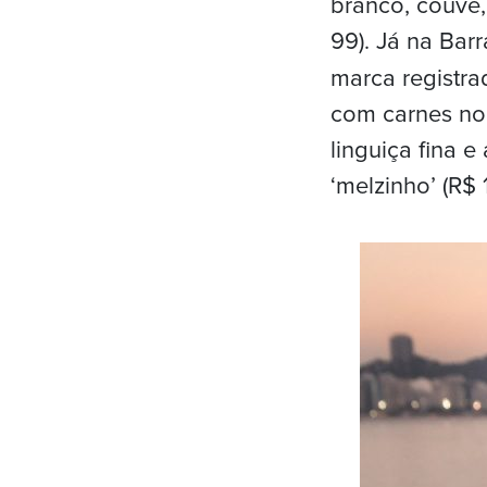
branco, couve, 
99). Já na Bar
marca registr
com carnes nob
linguiça fina 
‘melzinho’ (R$ 