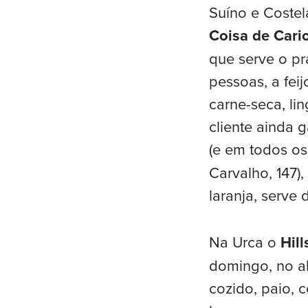
Suíno e Coste
Coisa de Cari
que serve o pra
pessoas, a fei
carne-seca, lin
cliente ainda 
(e em todos os
Carvalho, 147)
laranja, serve 
Na Urca o
Hill
domingo, no al
cozido, paio, c