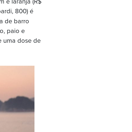
m e laranja (R$
rdi, 800) é
a de barro
o, paio e
 e uma dose de