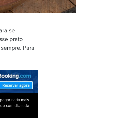
para se
esse prato
o sempre. Para
 pagar nada mais
ando com dicas de