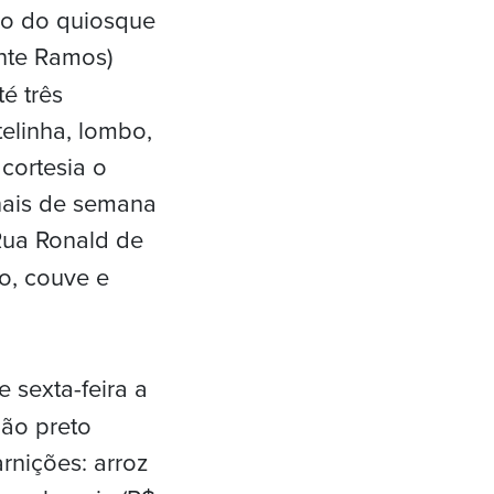
ão do quiosque
ante Ramos)
té três
telinha, lombo,
 cortesia o
inais de semana
ua Ronald de
mo, couve e
 sexta-feira a
jão preto
arnições: arroz