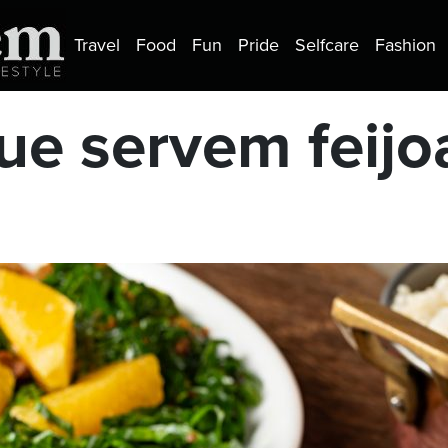
Travel
Food
Fun
Pride
Selfcare
Fashion
ue servem feijo