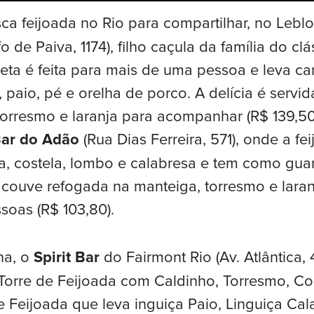
a feijoada no Rio para compartilhar, no Lebl
o de Paiva, 1174), filho caçula da família do clá
eta é feita para mais de uma pessoa e leva ca
 paio, pé e orelha de porco. A delícia é servi
 torresmo e laranja para acompanhar (R$ 139,5
ar do Adão
(Rua Dias Ferreira, 571), onde a fei
, costela, lombo e calabresa e tem como guar
, couve refogada na manteiga, torresmo e laran
soas (R$ 103,80).
a, o
Spirit Bar
do Fairmont Rio (Av. Atlântica,
Torre de Feijoada com Caldinho, Torresmo, Co
 e Feijoada que leva inguiça Paio, Linguiça Ca