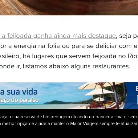
 a feijoada ganha ainda mais destaque
, seja 
or a energia na folia ou para se deliciar com 
asileiro, há lugares que servem feijoada no Ri
onde ir, listamos abaixo alguns restaurantes.
Faça a sua reserva de hospedagem clicando no banner acima e, sem
 a melhor opção e ajude a manter o Maior Viagem sempre te atualiz