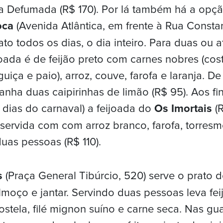
la Defumada (R$ 170). Por lá também há a opç
oca
(Avenida Atlântica, em frente à Rua Const
to todos os dias, o dia inteiro. Para duas ou a
joada é de feijão preto com carnes nobres (cos
guiça e paio), arroz, couve, farofa e laranja. De
ganha duas caipirinhas de limão (R$ 95). Aos f
 dias do carnaval) a feijoada do
Os Imortais
(R
, servida com com arroz branco, farofa, torres
duas pessoas (R$ 110).
s
(Praça General Tibúrcio, 520) serve o prato de
moço e jantar. Servindo duas pessoas leva fei
ostela, filé mignon suíno e carne seca. Nas gu