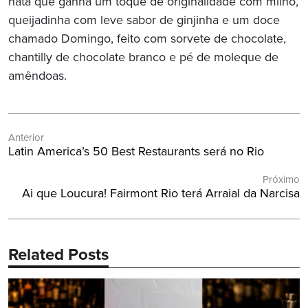
nata que ganha um toque de originalidade com milho,
queijadinha com leve sabor de ginjinha e um doce
chamado Domingo, feito com sorvete de chocolate,
chantilly de chocolate branco e pé de moleque de
amêndoas.
Navegação
Anterior
de
Post
Latin America’s 50 Best Restaurants será no Rio
Post
Anterior:
Próximo
Próximo
Ai que Loucura! Fairmont Rio terá Arraial da Narcisa
Post:
Related Posts