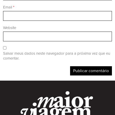
Email
*
Website
Salvar meus dados neste navegador para a próxima vez que eu
comentar.