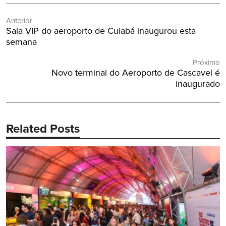
Navegação
Anterior
de
Post
Sala VIP do aeroporto de Cuiabá inaugurou esta
Post
Anterior:
semana
Próximo
Próximo
Novo terminal do Aeroporto de Cascavel é
Post:
inaugurado
Related Posts