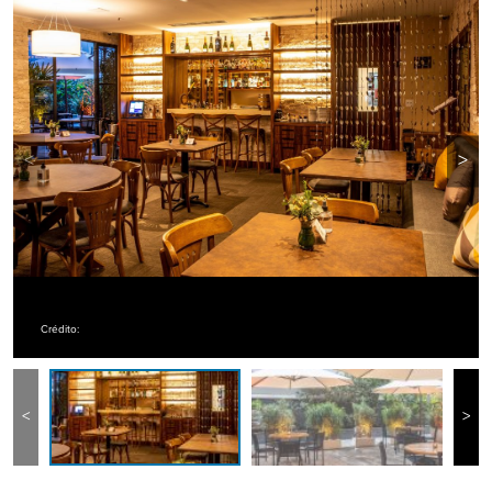
<
>
Crédito:
<
>