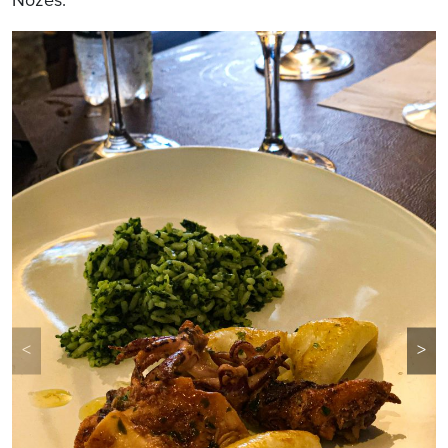
Nozes.
<
>