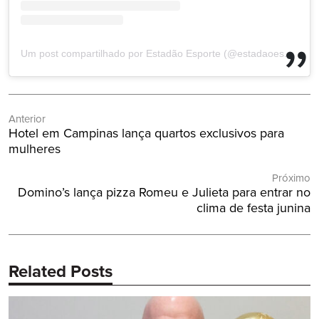
Um post compartilhado por Estadão Esporte (@estadaoesporte)
Navegação
Anterior
de
Post
Hotel em Campinas lança quartos exclusivos para
Post
Anterior:
mulheres
Próximo
Próximo
Domino’s lança pizza Romeu e Julieta para entrar no
Post:
clima de festa junina
Related Posts