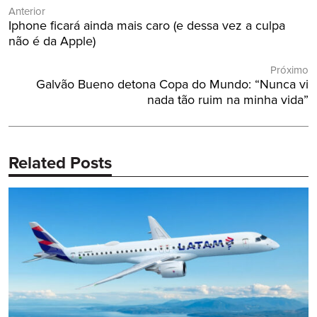
Anterior
de
Post
Iphone ficará ainda mais caro (e dessa vez a culpa
Post
Anterior:
não é da Apple)
Próximo
Próximo
Galvão Bueno detona Copa do Mundo: “Nunca vi
Post:
nada tão ruim na minha vida”
Related Posts