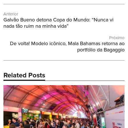
Navegação
Anterior
de
Post
Galvão Bueno detona Copa do Mundo: “Nunca vi
Post
Anterior:
nada tão ruim na minha vida”
Próximo
Próximo
De volta! Modelo icônico, Mala Bahamas retorna ao
Post:
portfólio da Bagaggio
Related Posts