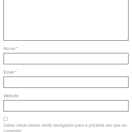
Nome
*
Email
*
Website
Salvar meus dados neste navegador para a próxima vez que eu
comentar.