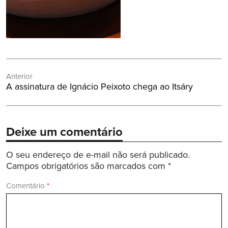
Navegação
Anterior
de
Post
A assinatura de Ignácio Peixoto chega ao Itsáry
Post
Anterior:
Deixe um comentário
O seu endereço de e-mail não será publicado.
Campos obrigatórios são marcados com
*
Comentário
*