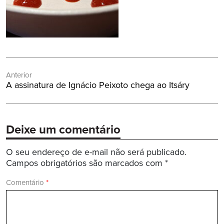
Navegação
Anterior
de
Post
A assinatura de Ignácio Peixoto chega ao Itsáry
Post
Anterior:
Deixe um comentário
O seu endereço de e-mail não será publicado.
Campos obrigatórios são marcados com
*
Comentário
*