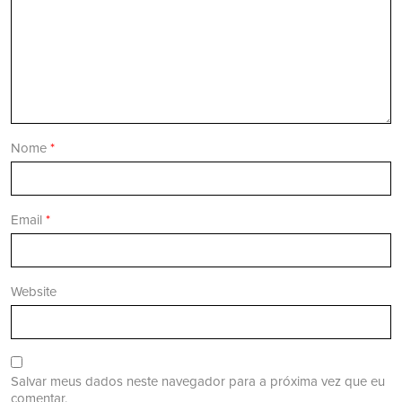
Nome
*
Email
*
Website
Salvar meus dados neste navegador para a próxima vez que eu
comentar.